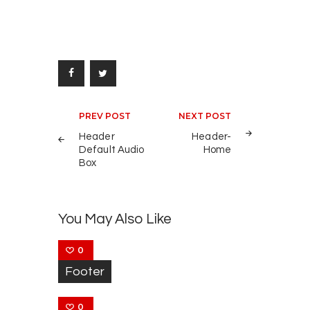
Navigazione
PREV POST
NEXT POST
articoli
Header
Header-
Default Audio
Home
Box
You May Also Like
0
Footer
0