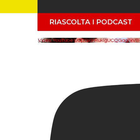
RIASCOLTA I PODCAST
Video YouTube UCDGxlHRukIgUCQGagfx